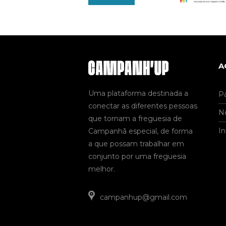
A
Uma plataforma destinada a
Pá
conectar as diferentes pessoas
No
que tornam a freguesia de
In
Campanhã especial, de forma
a que possam trabalhar em
conjunto por uma freguesia
melhor.
campanhup@gmail.com