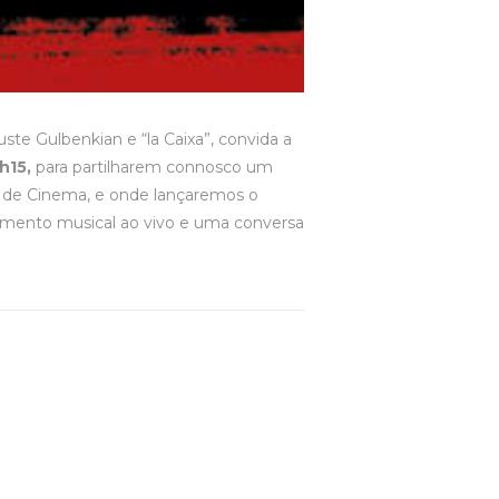
te Gulbenkian e “la Caixa”, convida a
h15,
para partilharem connosco um
o de Cinema, e onde lançaremos o
momento musical ao vivo e uma conversa