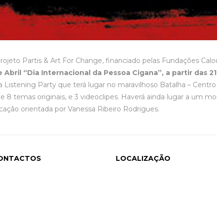
eto Partis & Art For Change, financiado pelas Fundações Calous
 Abril “Dia Internacional da Pessoa Cigana”, a partir das 21
 Listening Party que terá lugar no maravilhoso Batalha – Centr
 8 temas originais, e 3 videoclipes. Haverá ainda lugar a um 
cação orientada por Vanessa Ribeiro Rodrigues.
ONTACTOS
LOCALIZAÇÃO