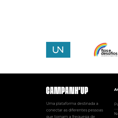
A
Uma plataforma destinada a
Pá
conectar as diferentes pessoas
No
que tornam a freguesia de