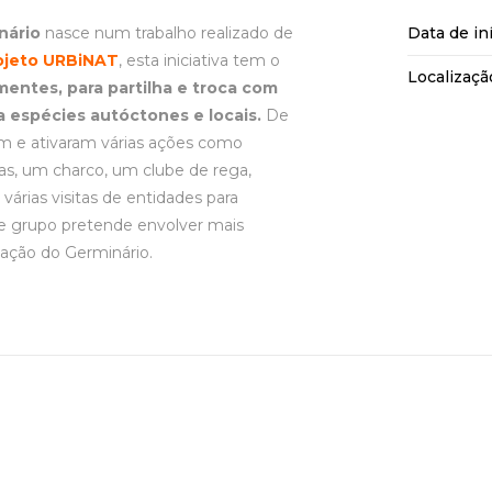
nário
nasce num trabalho realizado de
Data de in
ojeto URBiNAT
, esta iniciativa tem o
Localizaçã
mentes, para partilha e troca com
a espécies autóctones e locais.
De
am e ativaram várias ações como
tas, um charco, um clube de rega,
várias visitas de entidades para
te grupo pretende envolver mais
ação do Germinário.