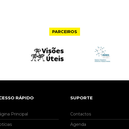
PARCEIROS
CESSO RÁPIDO
SUPORTE
gina Principal
Contactos
tícias
Agenda